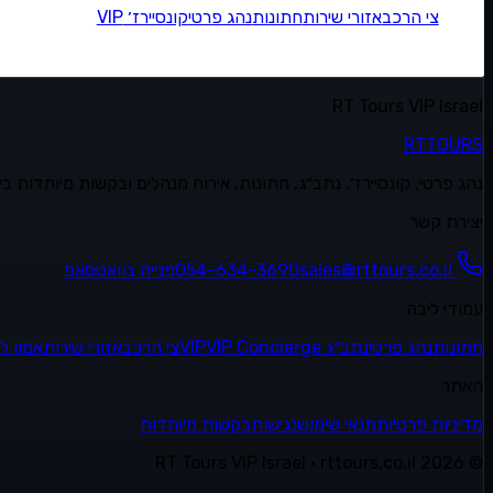
צי הרכב
אזורי שירות
חתונות
נהג פרטי
קונסיירז׳ VIP
RT Tours VIP Israel
RT
TOURS
נהג פרטי, קונסיירז׳, נתב״ג, חתונות, אירוח מנהלים ובקשות מיוחדות בישרא
יצירת קשר
sales@rttours.co.il
054-634-3690
פנייה בוואטסאפ
עמודי ליבה
חתונות
נהג פרטי
נתב״ג VIP
VIP Concierge
צי הרכב
אזורי שירות
אמון ל
האתר
מדיניות פרטיות
תנאי שימוש
נגישות
בקשות מיוחדות
RT Tours VIP Israel · rttours.co.il
2026
©