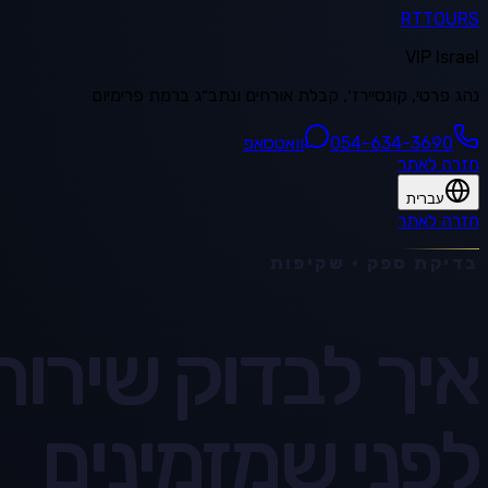
RT
TOURS
VIP Israel
נהג פרטי, קונסיירז׳, קבלת אורחים ונתב״ג ברמת פרימיום
054-634-3690
וואטסאפ
חזרה לאתר
עברית
חזרה לאתר
בדיקת ספק · שקיפות
לפני שמזמינים