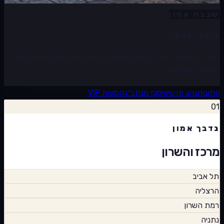
שכבת אמון
כיסוי ארצי
מרכז, ירושלים, צפון, ים המלח ונתב״ג תחת שפת שירות אחת ולא
כאוסף אזורים מקרי.
חתונות
נהג פרטי
איסוף מנתב״ג
הסעות VIP
01
נדבך אמון
מרכז והשרון
תל אביב
הרצליה
רמת השרון
נתניה