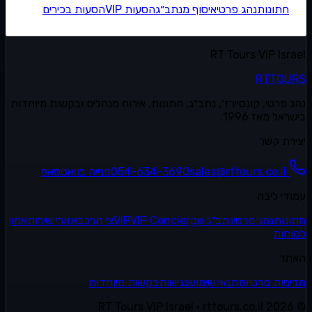
חתונות
נהג פרטי
איסוף מנתב״ג
הסעות VIP
הסעות בכירים
RT Tours VIP Israel
RT
TOURS
נהג פרטי, קונסיירז׳, נתב״ג, חתונות, אירוח מנהלים ובקשות מיוחדות
בישראל מאז 1996.
יצירת קשר
sales@rttours.co.il
054-634-3690
פנייה בוואטסאפ
עמודי ליבה
חתונות
נהג פרטי
נתב״ג VIP
VIP Concierge
צי הרכב
אזורי שירות
אמון
לקוחות
האתר
מדיניות פרטיות
תנאי שימוש
נגישות
בקשות מיוחדות
RT Tours VIP Israel · rttours.co.il
2026
©