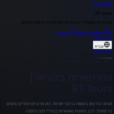
RT
TOURS
VIP Israel
נהג פרטי, קונסיירז׳, קבלת אורחים ונתב״ג ברמת פרימיום
054-634-3690
וואטסאפ
חזרה לאתר
עברית
חזרה לאתר
כיסוי ארצי · ישראל
אזורי שירות בישראל |
RT Tours
אנחנו בודקים בקשות ברחבי ישראל. כאן מרוכזים אזורים נפוצים;
כל מסלול, רכב וזמינות מאושרים בנפרד לפני הזמנה.