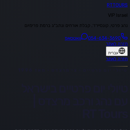
RT
TOURS
VIP Israel
נהג פרטי, קונסיירז׳, קבלת אורחים ונתב״ג ברמת פרימיום
054-634-3690
וואטסאפ
חזרה לאתר
עברית
חזרה לאתר
טיולי יום פרטיים · צי מרצדס · מאז 1996
טיולי יום פרטיים בישראל
עם נהג ורכב מרצדס |
RT Tours