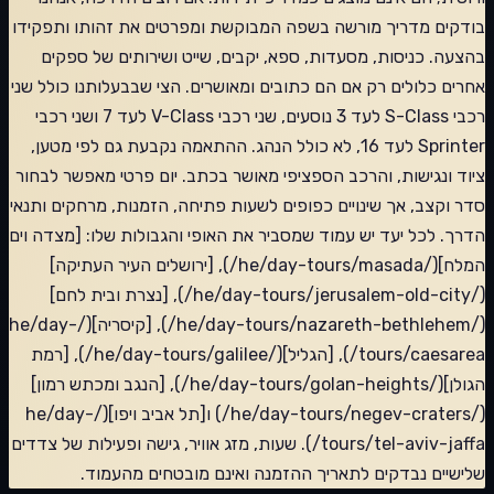
בודקים מדריך מורשה בשפה המבוקשת ומפרטים את זהותו ותפקידו
בהצעה. כניסות, מסעדות, ספא, יקבים, שייט ושירותים של ספקים
אחרים כלולים רק אם הם כתובים ומאושרים. הצי שבבעלותנו כולל שני
רכבי S-Class לעד 3 נוסעים, שני רכבי V-Class לעד 7 ושני רכבי
Sprinter לעד 16, לא כולל הנהג. ההתאמה נקבעת גם לפי מטען,
ציוד ונגישות, והרכב הספציפי מאושר בכתב. יום פרטי מאפשר לבחור
סדר וקצב, אך שינויים כפופים לשעות פתיחה, הזמנות, מרחקים ותנאי
הדרך. לכל יעד יש עמוד שמסביר את האופי והגבולות שלו: [מצדה וים
המלח](/he/day-tours/masada/), [ירושלים העיר העתיקה]
(/he/day-tours/jerusalem-old-city/), [נצרת ובית לחם]
(/he/day-tours/nazareth-bethlehem/), [קיסריה](/he/day-
tours/caesarea/), [הגליל](/he/day-tours/galilee/), [רמת
הגולן](/he/day-tours/golan-heights/), [הנגב ומכתש רמון]
(/he/day-tours/negev-craters/) ו[תל אביב ויפו](/he/day-
tours/tel-aviv-jaffa/). שעות, מזג אוויר, גישה ופעילות של צדדים
שלישיים נבדקים לתאריך ההזמנה ואינם מובטחים מהעמוד.