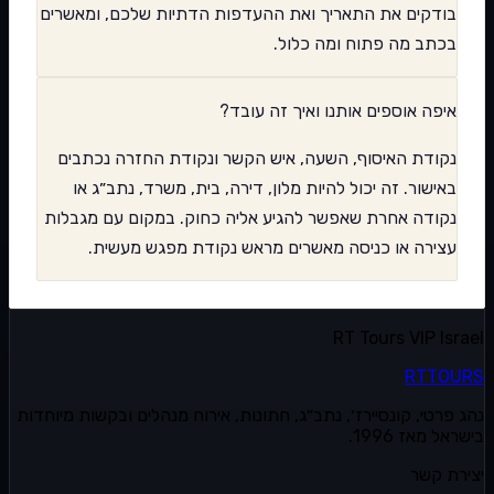
בודקים את התאריך ואת ההעדפות הדתיות שלכם, ומאשרים
בכתב מה פתוח ומה כלול.
איפה אוספים אותנו ואיך זה עובד?
נקודת האיסוף, השעה, איש הקשר ונקודת החזרה נכתבים
באישור. זה יכול להיות מלון, דירה, בית, משרד, נתב״ג או
נקודה אחרת שאפשר להגיע אליה כחוק. במקום עם מגבלות
עצירה או כניסה מאשרים מראש נקודת מפגש מעשית.
RT Tours VIP Israel
RT
TOURS
נהג פרטי, קונסיירז׳, נתב״ג, חתונות, אירוח מנהלים ובקשות מיוחדות
בישראל מאז 1996.
יצירת קשר