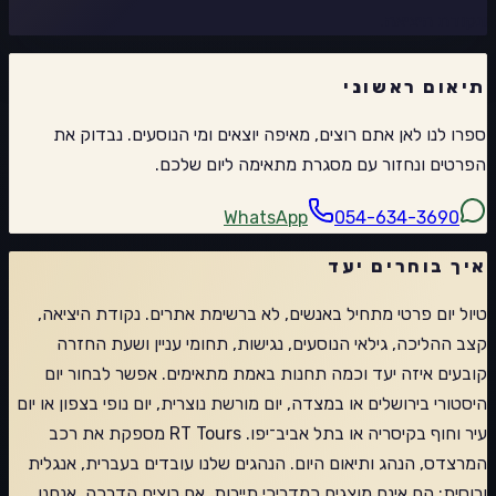
ונקודת היציאה.
תיאום ראשוני
ספרו לנו לאן אתם רוצים, מאיפה יוצאים ומי הנוסעים. נבדוק את
הפרטים ונחזור עם מסגרת מתאימה ליום שלכם.
WhatsApp
054-634-3690
איך בוחרים יעד
טיול יום פרטי מתחיל באנשים, לא ברשימת אתרים. נקודת היציאה,
קצב ההליכה, גילאי הנוסעים, נגישות, תחומי עניין ושעת החזרה
קובעים איזה יעד וכמה תחנות באמת מתאימים. אפשר לבחור יום
היסטורי בירושלים או במצדה, יום מורשת נוצרית, יום נופי בצפון או יום
עיר וחוף בקיסריה או בתל אביב־יפו. RT Tours מספקת את רכב
המרצדס, הנהג ותיאום היום. הנהגים שלנו עובדים בעברית, אנגלית
ורוסית; הם אינם מוצגים כמדריכי תיירות. אם רוצים הדרכה, אנחנו